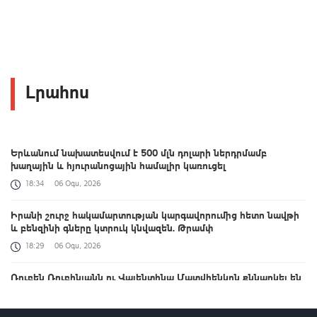
Լրահոս
Երևանում նախատեսվում է 500 մլն դոլարի ներդրմամբ
խաղային և հյուրանոցային համալիր կառուցել
18:34
06 Օգս, 2026
Իրանի շուրջ հակամարտության կարգավորումից հետո նավթի
և բենզինի գները կտրուկ կնվազեն. Թրամփ
18:29
06 Օգս, 2026
Ռուբեն Ռուբինյանն ու Վալենտինա Մատվիենկոն քննարկել են
միջխորհրդարանական համագործակցության օրակարգը
18:21
06 Օգս, 2026