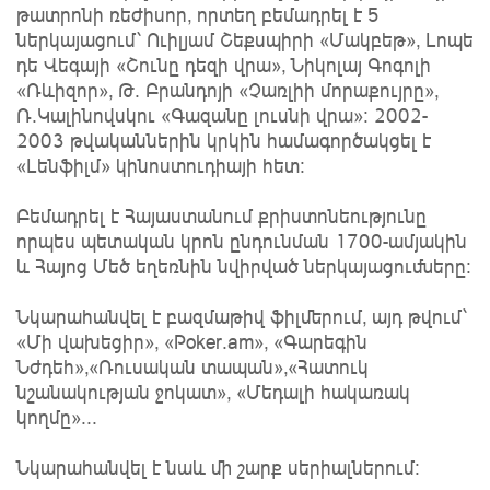
թատրոնի ռեժիսոր, որտեղ բեմադրել է 5
ներկայացում՝ Ուիլյամ Շեքսպիրի «Մակբեթ», Լոպե
դե Վեգայի «Շունը դեզի վրա», Նիկոլայ Գոգոլի
«Ռևիզոր», Թ. Բրանդոյի «Չառլիի մորաքույրը»,
Ռ.Կալինովսկու «Գազանը լուսնի վրա»։ 2002-
2003 թվականներին կրկին համագործակցել է
«Լենֆիլմ» կինոստուդիայի հետ։
Բեմադրել է Հայաստանում քրիստոնեությունը
որպես պետական կրոն ընդունման 1700-ամյակին
և Հայոց Մեծ եղեռնին նվիրված ներկայացումները։
Նկարահանվել է բազմաթիվ ֆիլմերում, այդ թվում՝
«Մի վախեցիր», «Poker.am», «Գարեգին
Նժդեհ»,«Ռուսական տապան»,«Հատուկ
նշանակության ջոկատ», «Մեդալի հակառակ
կողմը»...
Նկարահանվել է նաև մի շարք սերիալներում։