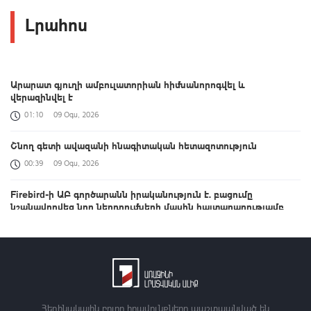
Լրահոս
Արարատ գյուղի ամբուլատորիան հիմնանորոգվել և
վերազինվել է
01:10
09 Օգս, 2026
Շնող գետի ավազանի հնագիտական հետազոտություն
00:39
09 Օգս, 2026
Firebird-ի ԱԲ գործարանն իրականություն է. բացումը
նշանավորվեց նոր ներդրումների մասին հայտարարությամբ
23:58
08 Օգս, 2026
Հայտնի են ՀՀ վարչապետի հովանու ներքո անցկացվող 4-րդ
բանակային խաղերի հաղթողները
23:21
08 Օգս, 2026
Հեղինակային բոլոր իրավունքները պաշտպանված են