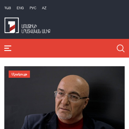
ՀԱՅ
ENG
РУС
AZ
Մշակույթ