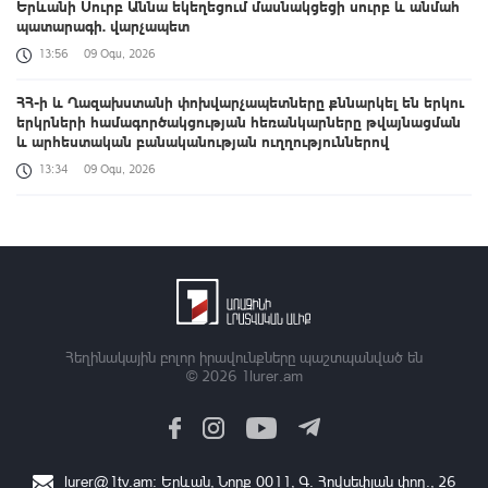
Երևանի Սուրբ Աննա եկեղեցում մասնակցեցի սուրբ և անմահ
պատարագի. վարչապետ
13:56
09 Օգս, 2026
ՀՀ-ի և Ղազախստանի փոխվարչապետները քննարկել են երկու
երկրների համագործակցության հեռանկարները թվայնացման
և արհեստական բանականության ուղղություններով
13:34
09 Օգս, 2026
Դաշտավան գյուղի եկեղեցու մոտ տեղի է ունեցել ծեծկռտուք՝
քարերով, մահակներով և կռփազենքով. ՆԳՆ պարզաբանումը
13:12
09 Օգս, 2026
Արգամ Աբրահամյանը կալանավորվել է. ՔԿ
12:50
09 Օգս, 2026
Հեղինակային բոլոր իրավունքները պաշտպանված են
© 2026
1lurer.am
Ավելացել են շինարարության ոլորտից պետբյուջե վճարված
հարկային եկամուտները. Քաղաքաշինության կոմիտեի
նախագահի ուղերձը
11:42
09 Օգս, 2026
lurer@1tv.am
։ Երևան, Նորք 0011, Գ․ Հովսեփյան փող., 26