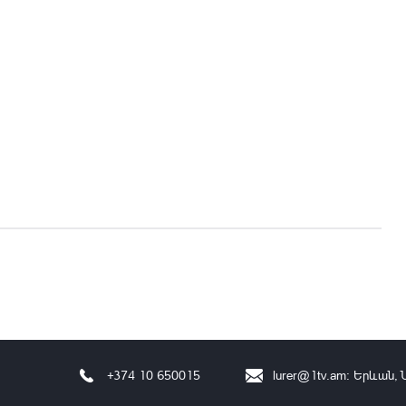
+374 10 650015
lurer@1tv.am
։ Երևան, 