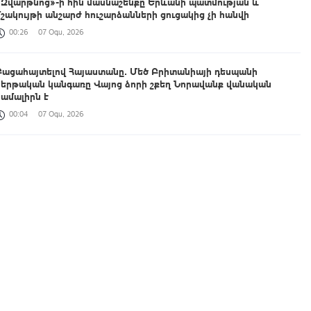
«Զվարթնոց»-ի հին մասնաշենքը Երևանի պատմության և
մշակույթի անշարժ հուշարձանների ցուցակից չի հանվի
00:26
07 Օգս, 2026
Բացահայտելով Հայաստանը․ Մեծ Բրիտանիայի դեսպանի
հերթական կանգառը Վայոց ձորի շքեղ Նորավանք վանական
համալիրն է
00:04
07 Օգս, 2026
Իրանցիները չափազանց դժվար մարդիկ են. Վենս
23:37
06 Օգս, 2026
Հայտնաբերվել է անկանոն երթևեկած օտարերկրյա
համարանիշերով «Նիվա»-ն
23:13
06 Օգս, 2026
Կառավարությունը հաստատել է 2026/2027 ուսումնական տարվա
կլինիկական օրդինատուրայի անվճար տեղերը
23:00
06 Օգս, 2026