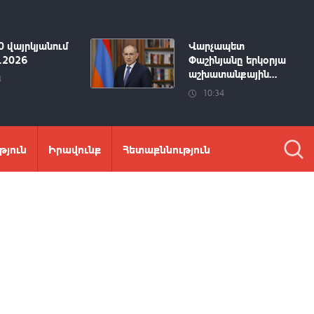
0 վայրկյանում
Վարչապետ
8.2026
Փաշինյանը երկօրյա
աշխատանքային...
4
10:34
թյուն
Իրավունք
Հետաքննություն