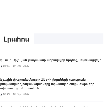
Լրահոս
Երևանի Սիլիկյան թաղամասի աղբավայրի հրդեհը մեկուսացվել է
01:13
07 Օգս, 2026
Ազգային փոքրամասնությունների լեզուների ուսուցումն
իրականացնող խմբակավարները տրանսպորտային ծախսերի
փոխհատուցում կստանան
00:49
07 Օգս, 2026