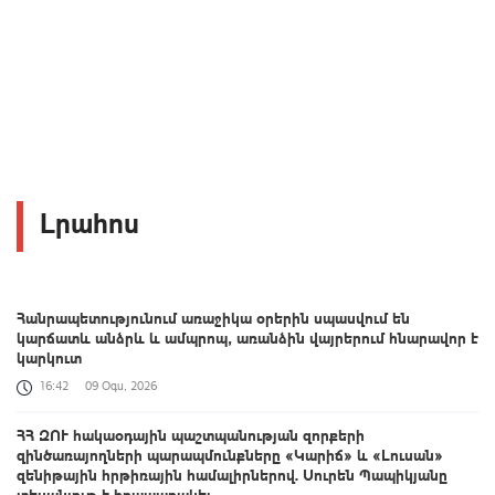
Լրահոս
Հանրապետությունում առաջիկա օրերին սպասվում են
կարճատև անձրև և ամպրոպ, առանձին վայրերում հնարավոր է
կարկուտ
16:42
09 Օգս, 2026
ՀՀ ԶՈՒ հակաօդային պաշտպանության զորքերի
զինծառայողների պարապմունքները «Կարիճ» և «Լուսան»
զենիթային հրթիռային համալիրներով. Սուրեն Պապիկյանը
տեսանյութ է հրապարակել