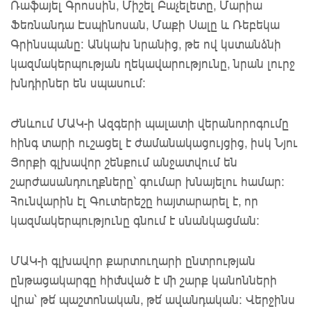
Ռաֆայել Գրոսսին, Միշել Բաչելետը, Մարիա
Ֆեռնանդա Էսպինոսան, Մաքի Սալը և Ռեբեկա
Գրինսպանը: Անկախ նրանից, թե ով կստանձնի
կազմակերպության ղեկավարությունը, նրան լուրջ
խնդիրներ են սպասում:
Ժնևում ՄԱԿ-ի Ազգերի պալատի վերանորոգումը
հինգ տարի ուշացել է ժամանակացույցից, իսկ Նյու
Յորքի գլխավոր շենքում անջատվում են
շարժասանդուղքները՝ գումար խնայելու համար:
Հունվարին էլ Գուտերեշը հայտարարել է, որ
կազմակերպությունը գնում է սնանկացման:
ՄԱԿ-ի գլխավոր քարտուղարի ընտրության
ընթացակարգը հիմնված է մի շարք կանոնների
վրա՝ թե՛ պաշտոնական, թե՛ ավանդական: Վերջինս