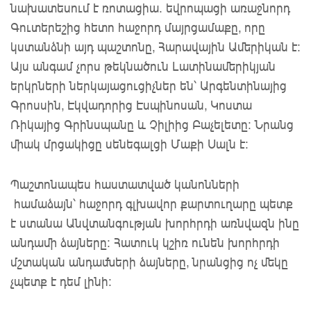
նախատեսում է ռոտացիա. եվրոպացի առաջնորդ
Գուտերեշից հետո հաջորդ մայրցամաքը, որը
կստանձնի այդ պաշտոնը, Հարավային Ամերիկան ​​է:
Այս անգամ չորս թեկնածուն Լատինամերիկյան
երկրների ներկայացուցիչներ են՝ Արգենտինայից
Գրոսսին, Էկվադորից Էսպինոսան, Կոստա
Ռիկայից Գրինսպանը և Չիլիից Բաչելետը: Նրանց
միակ մրցակիցը սենեգալցի Մաքի Սալն է:
Պաշտոնապես
հաստատված
կանոնների
համաձայն
՝ հաջորդ
գլխավոր քարտուղարը
պետք 
է ստանա Անվտանգության խորհրդի առնվազն ինը 
անդամի ձայները: Հատուկ կշիռ ունեն խորհրդի 
մշտական անդամների ձայները, նրանցից ոչ մեկը 
չպետք է դեմ լինի։