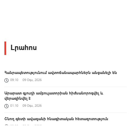
Լրահոս
Հանրապետությունում ավտոճանապարհներն անցանելի են
09:10
09 Օգս, 2026
Արարատ գյուղի ամբուլատորիան հիմնանորոգվել և
վերազինվել է
01:10
09 Օգս, 2026
Շնող գետի ավազանի հնագիտական հետազոտություն
00:39
09 Օգս, 2026