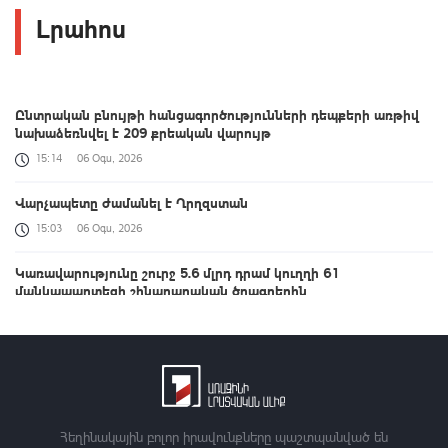
Լրահոս
Ընտրական բնույթի հանցագործությունների դեպքերի առթիվ
նախաձեռնվել է 209 քրեական վարույթ
15:14
06 Օգս, 2026
Վարչապետը ժամանել է Ղրղզստան
15:03
06 Օգս, 2026
Կառավարությունը շուրջ 5.6 մլրդ դրամ կուղղի 61
մանկապարտեզի շինարարական ծրագրերին
15:02
06 Օգս, 2026
ՍԱՏՄ-ն կասեցրել է «Քաղցր հեքիաթ» ըմպելիքների
արտադրամասի գործունեությունը
14:56
06 Օգս, 2026
Հեղինակային բոլոր իրավունքները պաշտպանված են
ՌԴ-ում Պակիստանի դեսպանի անդրադարձը՝ ՀՀ հետ