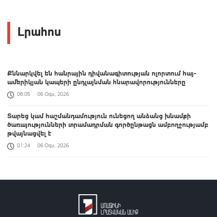
Լրահոս
Քննարկվել են հանրային դիվանագիտության ոլորտում հայ-
ամերիկյան կապերի ընդլայնման հնարավորությունները
08:05
06 Օգս, 2026
Տարեց կամ հաշմանդամություն ունեցող անձանց խնամքի
ծառայությունների տրամադրման գործընթացն ամբողջությամբ
թվայնացվել է
01:24
06 Օգս, 2026
155 տարվա ընթացքում առաջին անգամ Լոնդոնում մեկ ամբողջ
ամիս անձրև չի տեղացել
01:11
06 Օգս, 2026
Հայաստանի և ALADI-ի անդամ պետությունների միջև