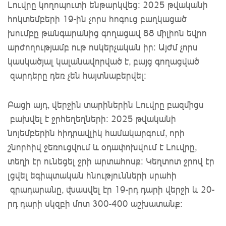
Լուվրը
կողոպուտի
ենթարկվեց
։ 
2025 թվականի 
հոկտեմբերի 19
-ին չորս հոգուց բաղկացած 
խումբը թանգարանից գողացավ 88 միլիոն եվրո 
արժողությամբ ութ ոսկերչական իր։
Այժմ
չորս 
կասկածյալ
կալանավորված
է
, 
բայց գողացված
զարդերը
դեռ չեն հայտնաբերվել
:
Բացի այդ, վերջին տարիներին Լուվրը
բազմիցս
բախվել է ջրհեղեղների
։ 
2025 թվականի 
նոյեմբերին հիդրավլիկ
համակարգում
, որի 
շնորհիվ ջեռուցվում և օդափոխվում է Լուվրը, 
տեղի էր ունեցել ջրի արտահոսք։
Կեղտոտ
ջրով
էր 
լցվել
եգիպտական
հնությունների
սրահի
գրադարանը
, վնասվել էր 19-րդ դարի վերջի և 20-
րդ դարի սկզբի մոտ 300-400 աշխատանք։