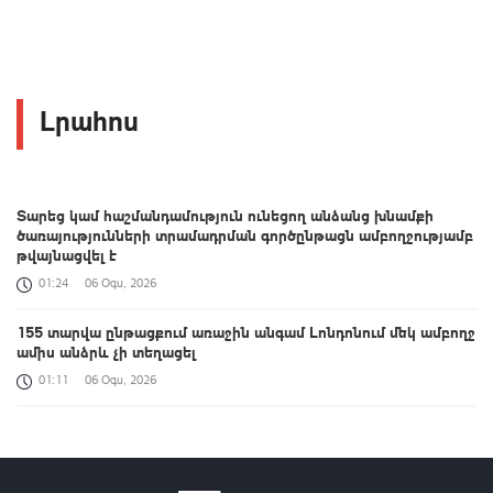
Լրահոս
Տարեց կամ հաշմանդամություն ունեցող անձանց խնամքի
ծառայությունների տրամադրման գործընթացն ամբողջությամբ
թվայնացվել է
01:24
06 Օգս, 2026
155 տարվա ընթացքում առաջին անգամ Լոնդոնում մեկ ամբողջ
ամիս անձրև չի տեղացել
01:11
06 Օգս, 2026
Հայաստանի և ALADI-ի անդամ պետությունների միջև
համագործակցության նոր ձևաչափ է ձևավորվում․ Օլմեդոն
00:38
06 Օգս, 2026