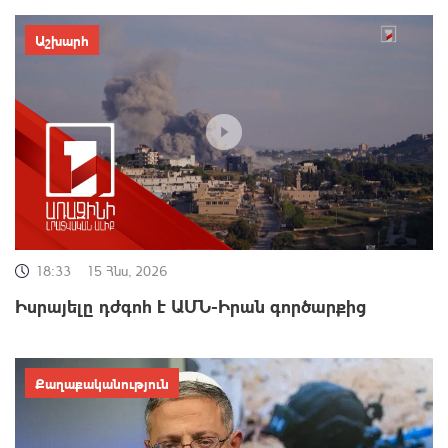
Աշխարհ
18:33
15 Հնս, 2026
Իսրայելը դժգոհ է ԱՄՆ-Իրան գործարքից
Քաղաքականություն