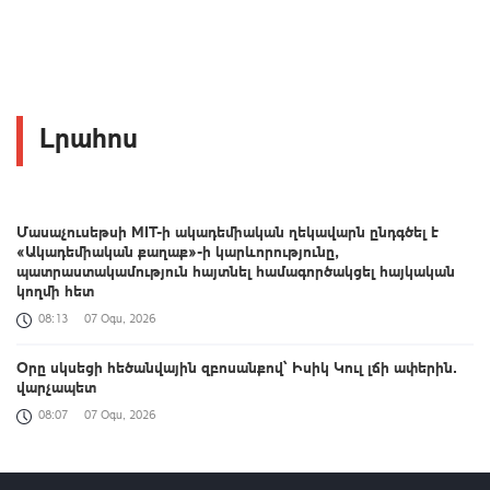
Լրահոս
Մասաչուսեթսի MIT-ի ակադեմիական ղեկավարն ընդգծել է
«Ակադեմիական քաղաք»-ի կարևորությունը,
պատրաստակամություն հայտնել համագործակցել հայկական
կողմի հետ
08:13
07 Օգս, 2026
Օրը սկսեցի հեծանվային զբոսանքով՝ Իսիկ Կուլ լճի ափերին․
վարչապետ
08:07
07 Օգս, 2026
Երևանի Սիլիկյան թաղամասի աղբավայրի հրդեհը
մեկուսացվել է