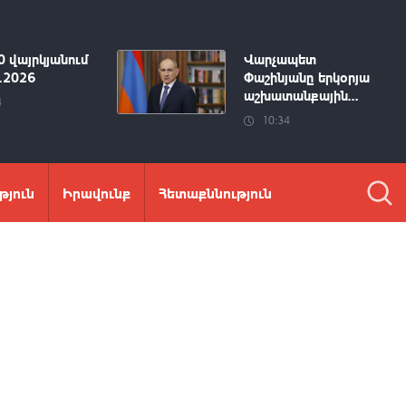
0 վայրկյանում
Վարչապետ
8.2026
Փաշինյանը երկօրյա
աշխատանքային...
4
10:34
թյուն
Իրավունք
Հետաքննություն