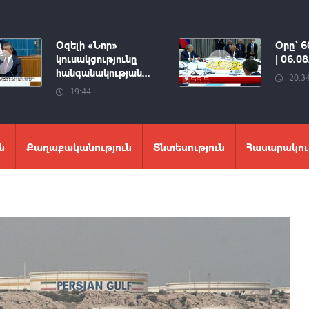
Օզելի «Նոր»
Օրը՝ 6
կուսակցությունը
| 06.0
հանգանակության...
20:3
19:44
ն
Քաղաքականություն
Տնտեսություն
Հասարակու