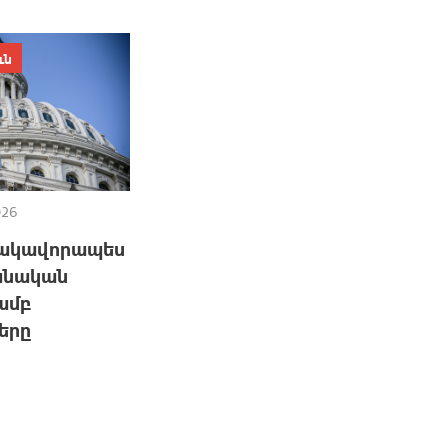
է
ւն
026
ակավորապես
րանական
ամբ
երը