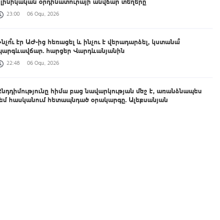
կլինիկական օրդինատուրայի անվճար տեղերը
23:00
06 Օգս, 2026
Ինչո՞ւ էր ԱԺ-ից հեռացել և ինչու է վերադարձել, կստանա՞
պարգևավճար. հարցեր Վարդևանյանին
22:48
06 Օգս, 2026
Ընդդիմությունը հիմա բաց նավարկության մեջ է, առանձնապես
չեմ հասկանում հետապնդած օրակարգը. Ալեքսանյան
22:33
06 Օգս, 2026
Անհայտ կորած քաղաքացիական անձանց ընտանիքները ևս երեք
ամիս կստանան 300 հազար դրամ աջակցություն
22:19
06 Օգս, 2026
Հրդեհ է բռնկվել Սիլիկյան թաղամասի հարևանությամբ գտնվող
աղբավայրում․ ՆԳՆ
22:12
06 Օգս, 2026