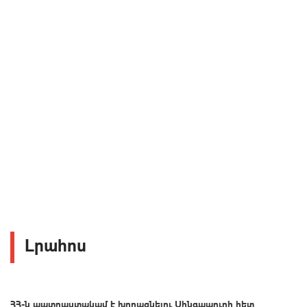
Լրահոս
ՀՀ-ն պատրաստակամ է խորացնելու Սինգապուրի հետ