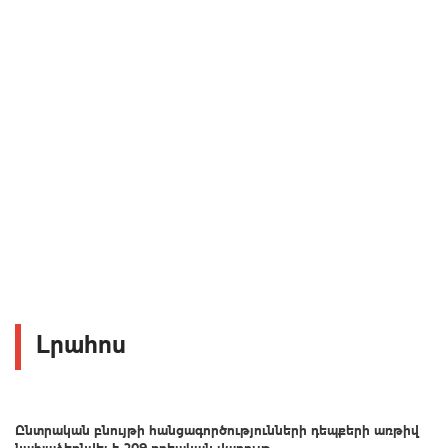
Լրահոս
Ընտրական բնույթի հանցագործությունների դեպքերի առթիվ
նախաձեռնվել է 209 քրեական վարույթ