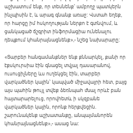
աշխատում ենք, որ տեսնենք՝ ամբողջ պատկերն
ինչպիսին է, և արագ գնանք առաջ: Վստահ եղեք,
որ հարցը իմ հսկողության ներքո է գտնվում, և
ցանկացած ճշգրիտ ինֆորմացիա ունենալու
դեպքում կհանրայնացնենք»,- նշեց նախարարը:
«Տարբեր հանգամանքներ ենք քննարկել, քանի որ
էքսկուրսիա էին գնացել տվյալ դասարանով,
ուսուցիչները ևս ուղեկցել էին, տարբեր
վարկածներ կային՝ կապված միջավայրի հետ, բայց
այս պահին թույլ տվեք ձեռնպահ մնալ որևէ բան
հայտարարելուց, որովհետև ի սկզբանե
վարկածներ կային, որոնք հերքվեցին.
շարունակենք աշխատանքը, անպայմանորեն
կհանրայնացնենք»,- ասաց նա: