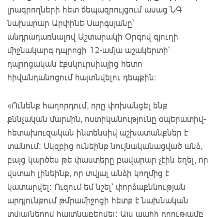
լրագրողների հետ ճեպազրույցում ասաց ՆԳ
նախարար Արփինե Սարգսյանը՝
անդրադառնալով Աշտարակի Օրգով գյուղի
միջնակարգ դպրոցի 12-ամյա աշակերտի՝
դպրոցական էքսկուրսիայից հետո
հիվանդանոցում հայտնվելու դեպքին։
«Ունենք հաղորդում, որը փոխանցել ենք
քննչական մարմին, ոստիկանությունը օպերատիվ-
հետախուզական ինտենսիվ աշխատանքներ է
տանում: Սկզբից ունեինք նույնականացված անձ,
բայց կարծես թե փաստերը բավարար չէին եղել, որ
վստահ լինեինք, որ տվյալ անձի կողմից է
կատարվել: Ուզում եմ նշել՝ փորձաքննության
արդյունքում թմրամիջոցի հետք է նախնական
տվյալներով հայտնաբերվել: Այս պահի դրությամբ