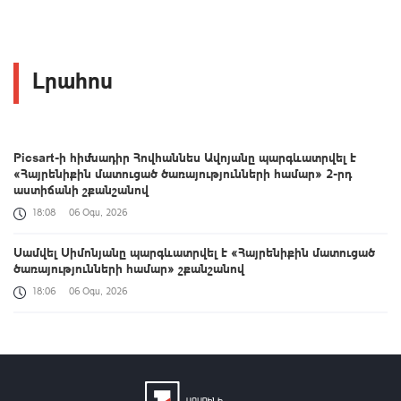
Լրահոս
Picsart-ի հիմնադիր Հովհաննես Ավոյանը պարգևատրվել է
«Հայրենիքին մատուցած ծառայությունների համար» 2-րդ
աստիճանի շքանշանով
18:08
06 Օգս, 2026
Սամվել Սիմոնյանը պարգևատրվել է «Հայրենիքին մատուցած
ծառայությունների համար» շքանշանով
18:06
06 Օգս, 2026
ՊԵԿ-ը՝ էլեկտրոնային ստորագրության համակարգում
խնդիրների վերաբերյալ
18:01
06 Օգս, 2026