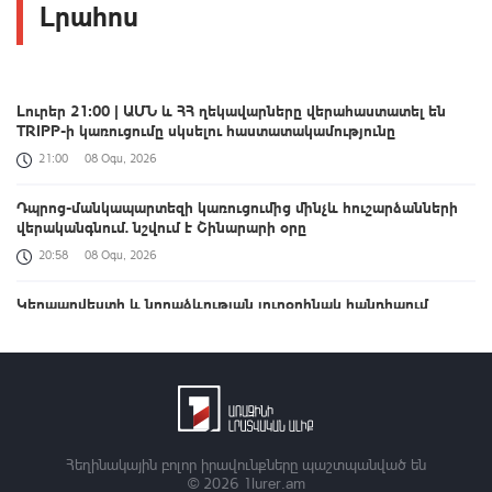
Լրահոս
Լուրեր 21:00 | ԱՄՆ և ՀՀ ղեկավարները վերահաստատել են
TRIPP-ի կառուցումը սկսելու հաստատակամությունը
21:00
08 Օգս, 2026
Դպրոց-մանկապարտեզի կառուցումից մինչև հուշարձանների
վերականգնում. նշվում է Շինարարի օրը
20:58
08 Օգս, 2026
Կերպարվեստի և նորաձևության յուրօրինակ հանդիպում
20:49
08 Օգս, 2026
Օրը՝ 60 վայրկյանում | 08.08.2026
20:43
08 Օգս, 2026
Զելենսկին Բելգրադում հանդիպել է Վուչիչի հետ
Հեղինակային բոլոր իրավունքները պաշտպանված են
© 2026
1lurer.am
20:29
08 Օգս, 2026