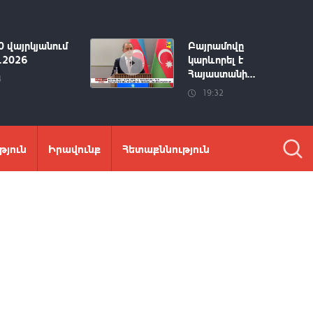
0 վայրկյանում
Բայրամովը
8.2026
կարևորել է
Հայաստանի...
4
19:32
թյուն
Իրավունք
Հետաքննություն