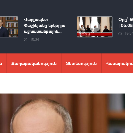
Վարչապետ
Օրը՝ 6
Փաշինյանը երկօրյա
| 05.0
աշխատանքային...
19:5
10:34
ն
Քաղաքականություն
Տնտեսություն
Հասարակու