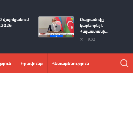
0 վայրկյանում
Բայրամովը
8.2026
կարևորել է
Հայաստանի...
4
19:32
թյուն
Իրավունք
Հետաքննություն