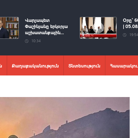
Վարչապետ
Օրը՝ 6
Փաշինյանը երկօրյա
| 05.0
աշխատանքային...
19:5
10:34
ն
Քաղաքականություն
Տնտեսություն
Հասարակու