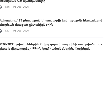
գումարման ԱԺ պատգամավոր
11:16
06 Օգս, 2026
Սպիտակում 23 բնակարան կհատկացվի երկրաշարժի հետևանքով
անօթևան մնացած ընտանիքներին
11:13
06 Օգս, 2026
2026-2031 թվականներին 2 մլրդ դոլարի ապօրինի օտարված գույք
պետք է վերադարձվի ՀՀ-ին կամ համայնքներին. Փաշինյան
11:06
06 Օգս, 2026
Կառավարությունը սահմանեց խաղային ոլորտի կարգավորման
օպերատորին. կկիրառվեն խաղերին մասնակցության
սահմանափակումներ
10:58
06 Օգս, 2026
Տիգրան Աբրահամյանը ներկայացրեց ԱԺ նախագահի տեղակալի
թեկնածու Արամ Վարդևանյանի կենսագրությունը
10:50
06 Օգս, 2026