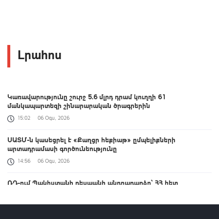
Լրահոս
Կառավարությունը շուրջ 5.6 մլրդ դրամ կուղղի 61
մանկապարտեզի շինարարական ծրագրերին
15:02
06 Օգս, 2026
ՍԱՏՄ-ն կասեցրել է «Քաղցր հեքիաթ» ըմպելիքների
արտադրամասի գործունեությունը
14:56
06 Օգս, 2026
ՌԴ-ում Պակիստանի դեսպանի անդրադարձը՝ ՀՀ հետ
հարաբերություններին
14:54
06 Օգս, 2026