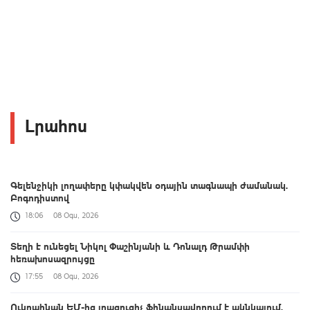
Լրահոս
Գելենջիկի լողափերը կփակվեն օդային տագնապի ժամանակ.
Բոգոդիստով
18:06
08 Օգս, 2026
Տեղի է ունեցել Նիկոլ Փաշինյանի և Դոնալդ Թրամփի
հեռախոսազրույցը
17:55
08 Օգս, 2026
Ուկրաինան ԵՄ-ից լրացուցիչ ֆինանսավորում է ակնկալում.