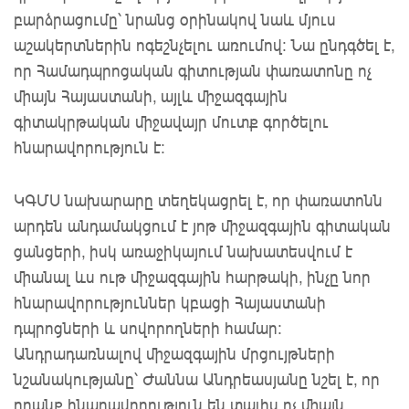
բարձրացումը՝ նրանց օրինակով նաև մյուս
աշակերտներին ոգեշնչելու առումով։ Նա ընդգծել է,
որ Համադպրոցական գիտության փառատոնը ոչ
միայն Հայաստանի, այլև միջազգային
գիտակրթական միջավայր մուտք գործելու
հնարավորություն է։
ԿԳՄՍ նախարարը տեղեկացրել է, որ փառատոնն
արդեն անդամակցում է յոթ միջազգային գիտական
ցանցերի, իսկ առաջիկայում նախատեսվում է
միանալ ևս ութ միջազգային հարթակի, ինչը նոր
հնարավորություններ կբացի Հայաստանի
դպրոցների և սովորողների համար։
Անդրադառնալով միջազգային մրցույթների
նշանակությանը՝ Ժաննա Անդրեասյանը նշել է, որ
դրանք հնարավորություն են տալիս ոչ միայն