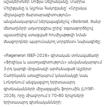
աշակերտներ Սոֆյա Սեյրանյանը, Մարիա
Մելիքյանը և Ալյոնա Հակոբյանը՝ «Շրջակա
միջավայրի ճարտարագիտություն»
անվանակարգում ներկայացնելով «Sorbroot․ ծանր
մետաղների ադսորբցիա ջրից՝ օգտագործելով
պլաստիկից ստացված հումիլաթթվի նման
մնացորդներ պարունակող սորբենտ» նախագիծը։
«Regeneron ISEF-2026» գիտական տոնավաճառի
«Ֆիզիկա և աստղագիտություն» անվանակարգում
3-րդ կարգի մրցանակի արժանացած Ալբերտ
Շահինյանն առաջիկայում կմասնակցի նաև
Լոնդոնում անցկացվող Երիտասարդ
գիտնականների միջազգային ֆորումին (LIYSF-
2026), որը միավորում է 70–80 երկրների
երիտասարդ գիտնականների։