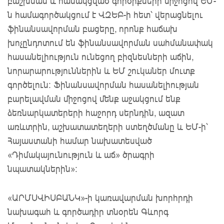
բաշխման և համակցված գործիքների միջոցով ԵՄ-
ն համագործակցում է ՎԶԵԲ-ի հետ՝ վերացնելու
ֆինանսավորման բացերը, որոնք հաճախ
խոչընդոտում են ֆինանսավորման սահմանափակ
հասանելիություն ունեցող բիզնեսների աճին,
նորարարություններին և ԵՄ շուկաներ մուտք
գործելուն: Ֆինանսավորման հասանելիության
բարելավման միջոցով մենք աջակցում ենք
ձեռնարկատերերի հաջորդ սերնդին, ազատ
առևտրին, աշխատատեղերի ստեղծմանը և ԵՄ-ի՝
Հայաստանի համար նախատեսված
«Դիմակայունություն և աճ» ծրագրի
նպատակներին»:
«ԱՐՄՍՎԻՍԲԱՆԿ»-ի կառավարման խորհրդի
նախագահ և գործադիր տնօրեն Գևորգ