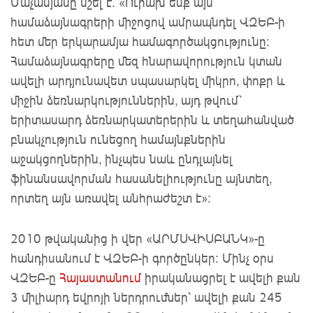
Մաչանյանը նշել է. «Ուրախ ենք այս
համաձայնագրերի միջոցով ամրապնդել ՎԶԵԲ-ի
հետ մեր երկարամյա համագործակցությունը:
Համաձայնագրերը մեզ հնարավորություն կտան
ավելի արդյունավետ սպասարկել միկրո, փոքր և
միջին ձեռնարկություններին, այդ թվում՝
երիտասարդ ձեռնարկատերերին և տեղահանված
բնակչություն ունեցող համայնքներին
աջակցողներին, ինչպես նաև ընդլայնել
ֆինանսավորման հասանելիությունը այնտեղ,
որտեղ այն առավել անհրաժեշտ է»։
2010 թվականից ի վեր «ԱՐՄՍՎԻՍԲԱՆԿ»-ը
հանդիսանում է ՎԶԵԲ-ի գործընկեր։ Մինչ օրս
ՎԶԵԲ-ը
Հայաստանում
իրականացրել է ավելի քան
3 միլիարդ եվրոյի ներդրումներ՝ ավելի քան 245