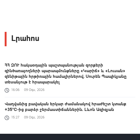
Լրահոս
ՀՀ ԶՈՒ հակաօդային պաշտպանության զորքերի
զինծառայողների պարապմունքները «Կարիճ» և «Լուսան»
զենիթային հրթիռային համալիրներով. Սուրեն Պապիկյանը
տեսանյութ է հրապարակել
16:06
09 Օգս, 2026
Վաղվանից բավական երկար ժամանակով հրաժեշտ կտանք
+35°C-ից բարձր ջերմաստիճաններին. Լևոն Ազիզյան
15:27
09 Օգս, 2026
Հրդեհ Սոլակ բնակավայրում․ կանխվել է հրդեհի տարածումը
15:04
09 Օգս, 2026