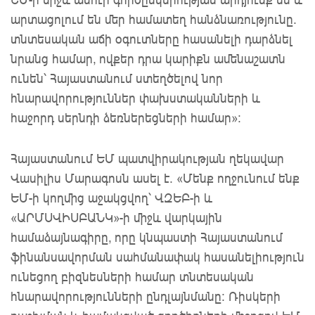
արտացոլում են մեր համատեղ հանձնառությունը.
տնտեսական աճի օգուտները հասանելի դարձնել
նրանց համար, ովքեր դրա կարիքն ամենաշատն
ունեն՝ Հայաստանում ստեղծելով նոր
հնարավորություններ փախստականների և
հաջորդ սերնդի ձեռներեցների համար»:
Հայաստանում ԵՄ պատվիրակության ղեկավար
Վասիլիս Մարագոսն ասել է. «Մենք ողջունում ենք
ԵՄ-ի կողմից աջակցվող՝ ՎԶԵԲ-ի և
«ԱՐՄՍՎԻՍԲԱՆԿ»-ի միջև վարկային
համաձայնագիրը, որը կնպաստի Հայաստանում
ֆինանսավորման սահմանափակ հասանելիություն
ունեցող բիզնեսների համար տնտեսական
հնարավորությունների ընդլայնմանը: Ռիսկերի