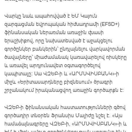
Վարկը նաև ապահովված է ԵՄ Կայուն
զարգացման եվրոպական հիմնադրամի (EFSD+)
ֆինանսական ներառման առաջին վնասի
երաշխիքով, որը նախատեսված է աջակցելու
գործընկեր բանկերին՝ ընդլայնելու վարկավորման
ծավալները՝ միաժամանակ կառավարելով ռիսկերը
և առավել արդյունավետ օգտագործելով
կապիտալը: Սա ՎԶԵԲ-ի և «ԱՐՄՍՎԻՍԲԱՆԿ»-ի
միջև «Երիտասարդները բիզնեսում» ծրագրի
շրջանակում իրականացվող առաջին գործարքն է:
ՎԶԵԲ-ի ֆինանսական հաստատությունների գծով
գործադիր տնօրեն Ֆրանսիս Մալիժը նշել է. «Այս
համաձայնագրերը ՎԶԵԲ-ի, «ԱՐՄՍՎԻՍԲԱՆԿ»-ի և
ԵՄ-ի միջև ամուր գործընկերության արդյունք են և