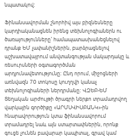
նպատակով:
Ֆինանսավորման շնորհիվ այս բիզնեսները
կարդիականացնեն իրենց տեխնոլոգիաներն ու
ծառայությունները` համապատասխանեցնելով
դրանք ԵՄ չափանիշներին, բարձրացնելով
աշխատավայրում անվտանգության մակարդակը և
ռեսուրսների օգտագործման
արդյունավետությունը: Ընդ որում, միջոցների
առնվազն 70 տոկոսը կուղղվի կանաչ
տեխնոլոգիաների ներդրմանը: ՎԶԵԲ-ԵՄ
Տեղական արժույթի ծրագրի ներքո տրամադրվող
վարկային գործիքը «ԱՐՄՍՎԻՍԲԱՆԿ»-ին
հնարավորություն կտա ֆինանսավորում
տրամադրել նաև այն ստարտափներին, որոնք
գուցե չունեն բավարար կապիտալ, գրավ կամ