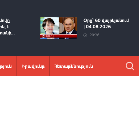
մովը
Օրը՝ 60 վայրկյանում
ել է
| 04.08.2026
անի...
20:26
2
թյուն
Իրավունք
Հետաքննություն