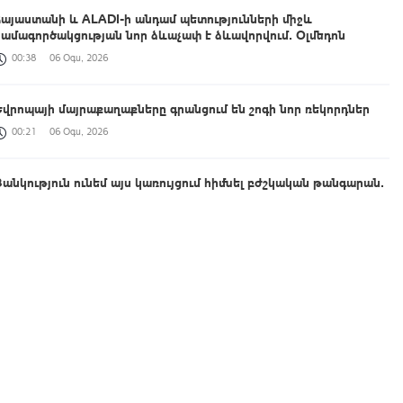
Հայաստանի և ALADI-ի անդամ պետությունների միջև
համագործակցության նոր ձևաչափ է ձևավորվում․ Օլմեդոն
00:38
06 Օգս, 2026
Եվրոպայի մայրաքաղաքները գրանցում են շոգի նոր ռեկորդներ
00:21
06 Օգս, 2026
Ցանկություն ունեմ այս կառույցում հիմնել բժշկական թանգարան․
Շիրակի մարզպետը հետևել է Գյումրու թիվ 2 պոլիկլինիկայի
հիմնանորոգման ընթացքին
00:04
06 Օգս, 2026
Արգենտինայի Պատգամավորների պալատում կազմավորվել է
Հայաստանի հետ բարեկամության խումբ
23:36
05 Օգս, 2026
Գյումրու համայնքապետարանի նկատմամբ վստահության անկման
և կառույցի անգործության հերթական փաստը՝ լուսանկարներով․