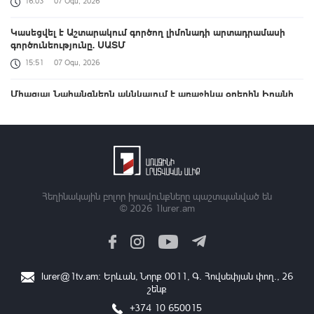
16:03
07 Օգս, 2026
Կասեցվել է Աշտարակում գործող լիմոնադի արտադրամասի
գործունեությունը. ՍԱՏՄ
15:51
07 Օգս, 2026
Միացյալ Նահանգներն ակնկալում է առաջիկա օրերին Իրանի
հետ համաձայնագիր կնքել. Բեսենթ
15:40
07 Օգս, 2026
Դիլիջանում աշակերտների և ուսանողների համար
ներհամայնքային տրանսպորտը կդառնա անվճար
15:32
07 Օգս, 2026
Հեղինակային բոլոր իրավունքները պաշտպանված են
© 2026
1lurer.am
Իրանը չի կարող երկար դիմանալ. Թրամփ
15:22
07 Օգս, 2026
9-րդ գումարման ԱԺ առաջին նստաշրջանը | ՈՒՂԻՂ
lurer@1tv.am
։ Երևան, Նորք 0011, Գ․ Հովսեփյան փող., 26
15:22
07 Օգս, 2026
շենք
+374 10 650015