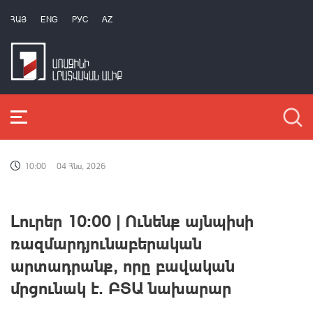
ՀԱՅ
ENG
РУС
AZ
10:00
04 Հնս, 2026
Լուրեր 10։00 | Ունենք այնպիսի
ռազմարդյունաբերական
արտադրանք, որը բավական
մրցունակ է. ԲՏԱ նախարար