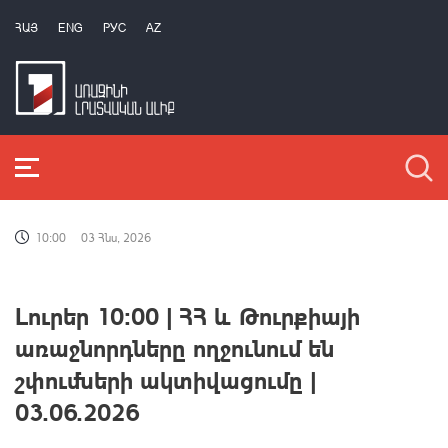
ՀԱՅ
ENG
РУС
AZ
10:00
03 Հնս, 2026
Լուրեր 10:00 | ՀՀ և Թուրքիայի
առաջնորդները ողջունում են
շփումների ակտիվացումը |
03.06.2026