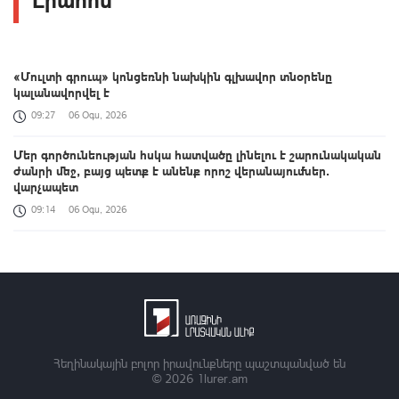
«Մուլտի գրուպ» կոնցեռնի նախկին գլխավոր տնօրենը
կալանավորվել է
09:27
06 Օգս, 2026
Մեր գործունեության հսկա հատվածը լինելու է շարունակական
ժանրի մեջ, բայց պետք է անենք որոշ վերանայումներ․
վարչապետ
09:14
06 Օգս, 2026
Կառավարության նիստ | ՈՒՂԻՂ
09:00
06 Օգս, 2026
Եթե սահմանվածից երկար մնաք Միացյալ Նահանգներում, դա
կարող է հանգեցնել հետագայում ԱՄՆ մուտքի մշտական
արգելքի․ դեսպանություն
Հեղինակային բոլոր իրավունքները պաշտպանված են
08:50
06 Օգս, 2026
© 2026
1lurer.am