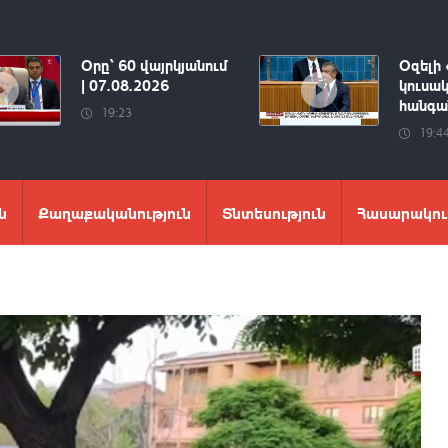
Օրը՝ 60 վայրկյանում
Օզելի 
| 07.08.2026
կուսակ
հանգան
19:23
19:4
ն
Քաղաքականություն
Տնտեսություն
Հասարակու