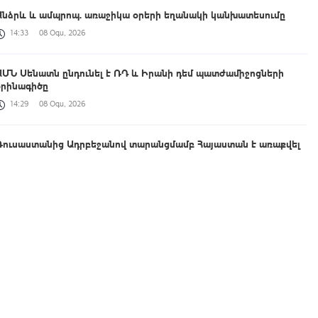
Անձրև և ամպրոպ. առաջիկա օրերի եղանակի կանխատեսումը
14:33
08 Օգս, 2026
ԱՄՆ Սենատն ընդունել է ՌԴ և Իրանի դեմ պատժամիջոցների
օրինագիծը
14:29
08 Օգս, 2026
Ռուսաստանից Ադրբեջանով տարանցմամբ Հայաստան է առաքվել
ցորեն և քարածուխ
14:16
08 Օգս, 2026
ՀՀ ԱԺ նախագահը շնորհավորել է խաղաղության հռչակագրի
ստորագրման առաջին տարեդարձի առիթով
14:03
08 Օգս, 2026
Հրազդանում բացվել է Firebird AI ընկերության «ԱԲ գործարանը»
13:41
08 Օգս, 2026