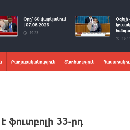
Օրը՝ 60 վայրկյանում
Օզելի 
| 07.08.2026
կուսակ
հանգան
19:23
19:4
ն
Քաղաքականություն
Տնտեսություն
Հասարակու
է ֆուտբոլի 33-րդ