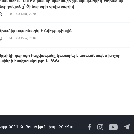
ժամկետում․ սա է գլխավոր պահանջը շինարարներից. Եղիազար
Վարդանյանը՝ Շինարարի օրվա առթիվ
11:46
08 Օգս, 2026
Թրամփը սպառնացել է Շվեյցարիային
11:34
08 Օգս, 2026
Արթիկի դպրոցի հաշվապահը կատարել է առանձնապես խոշոր
չափերի հափշտակություն. ՀԿԿ
11:23
08 Օգս, 2026
Սաուդյան Արաբիայի և Պակիստանի հետ եռակողմ
պաշտպանական համաձայնագիրն ուղղված չէ որևէ երկրի դեմ.
Էրդողան
11:09
08 Օգս, 2026
Բացահայտվել է Արգամ Աբրահամյանի կողմից պատվիրված
սպանության դեպքը. ՔԿ
Նորք 0011, Գ․ Հովսեփյան փող., 26 շենք
11:00
08 Օգս, 2026