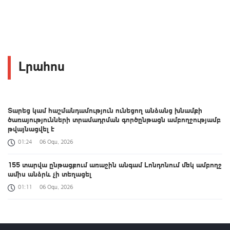
Լրահոս
Տարեց կամ հաշմանդամություն ունեցող անձանց խնամքի
ծառայությունների տրամադրման գործընթացն ամբողջությամբ
թվայնացվել է
01:24
06 Օգս, 2026
155 տարվա ընթացքում առաջին անգամ Լոնդոնում մեկ ամբողջ
ամիս անձրև չի տեղացել
01:11
06 Օգս, 2026
Հայաստանի և ALADI-ի անդամ պետությունների միջև
համագործակցության նոր ձևաչափ է ձևավորվում․ Օլմեդոն