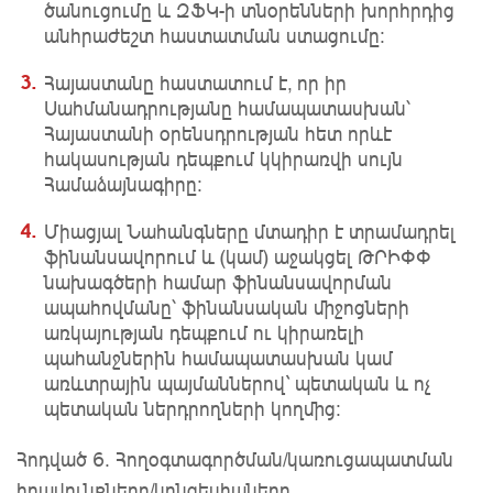
ծանուցումը և ԶՖԿ-ի տնօրենների խորհրդից
անհրաժեշտ հաստատման ստացումը։
Հայաստանը հաստատում է, որ իր
Սահմանադրությանը համապատասխան՝
Հայաստանի օրենսդրության հետ որևէ
հակասության դեպքում կկիրառվի սույն
Համաձայնագիրը։
Միացյալ Նահանգները մտադիր է տրամադրել
ֆինանսավորում և (կամ) աջակցել ԹՐԻՓՓ
նախագծերի համար ֆինանսավորման
ապահովմանը՝ ֆինանսական միջոցների
առկայության դեպքում ու կիրառելի
պահանջներին համապատասխան կամ
առևտրային պայմաններով` պետական և ոչ
պետական ներդրողների կողմից։
Հոդված 6. Հողօգտագործման/կառուցապատման
իրավունքները/կոնցեսիաները