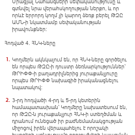
Միացյալ Նահանգների սեփականությունը և
գտնվել նրա վերահսկողության ներքո, և որ
որևէ երրորդ կողմ չի կարող ձեռք բերել ԹԶԸ
ԱՄՆ-ի նկատմամբ սեփականության
իրավունքներ։
Հոդված 4. ՀՆԿ-ները
Կողմերն ակնկալում են, որ ՀՆԿ-ները գործելու
են որպես ԹԶԸ-ի դուստր ձեռնարկություններ՝
ԹՐԻՓՓ-ի բաղադրիչներից յուրաքանչյուրը
որպես ԹՐԻՓՓ նախագիծ իրականացնելու
նպատակով։
3-րդ հոդվածի 4-րդ և 5-րդ կետերին
համապատասխան՝ Կողմերը նախատեսում են,
որ ԹԶԸ-ն յուրաքանչյուր ՀՆԿ-ի ստեղծման և
դրանում ունեցած իր բաժնեմասնակցության
միջոցով իրեն վերապահելու է որոշակի
հարցերի առնչությամբ որոշումների կայացման