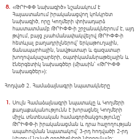
«ԹՐԻՓՓ նախագիծ» նշանակում է
Հայաստանում իրականացվող կոնկրետ
նախագիծ, որը Կողմերի փոխադարձ
հաստատմամբ ԹՐԻՓՓ-ի շրջանակներում է, այդ
թվում, բայց չսահմանափակվելով ԹՐԻՓՓ-ի
հետևյալ բաղադրիչներով՝ երկաթուղային,
ճանապարհային, նավթատար և գազատար
խողովակաշարերի, օպտիկամանրաթելային և
էներգետիկ նախագծեր (միասին՝ «ԹՐԻՓՓ
նախագծեր»):
Հոդված 2. Համաձայնագրի նպատակները
Սույն Համաձայնագրի նպատակը և Կողմերի
քաղաքականությունն է խորացնել Կողմերի
միջև տնտեսական համագործակցությունը՝
ԹՐԻՓՓ-ի իրականացման և դրա հաջողության
ապահովման նպատակով՝ 3-րդ հոդվածի 2-րդ
կետում նշված գործիքների ներդրմամբ: