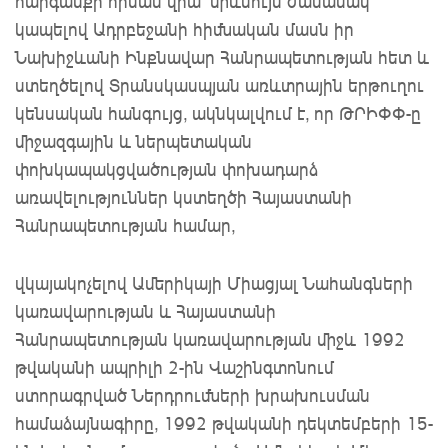
հարգանքի հիման վրա՝ միևնույն ժամանակ
կապելով Ադրբեջանի հիմնական մասն իր
Նախիջևանի Ինքնավար Հանրապետության հետ և
ստեղծելով Տրանսկասպյան առևտրային երթուղու
կենսական հանգույց, ակնկալվում է, որ ԹՐԻՓՓ-ը
միջազգային և ներպետական
փոխկապակցվածության փոխադարձ
առավելություններ կստեղծի Հայաստանի
Հանրապետության համար,
վկայակոչելով Ամերիկայի Միացյալ Նահանգների
կառավարության և Հայաստանի
Հանրապետության կառավարության միջև 1992
թվականի ապրիլի 2-ին Վաշինգտոնում
ստորագրված Ներդրումների խրախուսման
համաձայնագիրը, 1992 թվականի դեկտեմբերի 15-