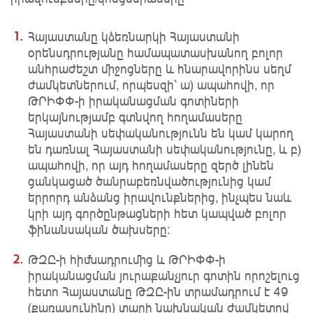
Հայաստանը կձեռնարկի Հայաստանի
օրենսդրությանը համապատասխանող բոլոր
անհրաժեշտ միջոցները և հնարավորինս սեղմ
ժամկետներում, որպեսզի՝ ա) ապահովի, որ
ԹՐԻՓՓ-ի իրականացման գոտիների
երկայնությամբ գտնվող հողամասերը
Հայաստանի սեփականությունն են կամ կարող
են դառնալ Հայաստանի սեփականությունը, և բ)
ապահովի, որ այդ հողամասերը զերծ լինեն
ցանկացած ծանրաբեռնվածությունից կամ
երրորդ անձանց իրավունքներից, ինչպես նաև
կրի այդ գործընթացների հետ կապված բոլոր
ֆինանսական ծախսերը։
ԹԶԸ-ի հիմնադրումից և ԹՐԻՓՓ-ի
իրականացման յուրաքանչյուր գոտին որոշելուց
հետո Հայաստանը ԹԶԸ-ին տրամադրում է 49
(քառասունինը) տարի նախնական ժամկետով