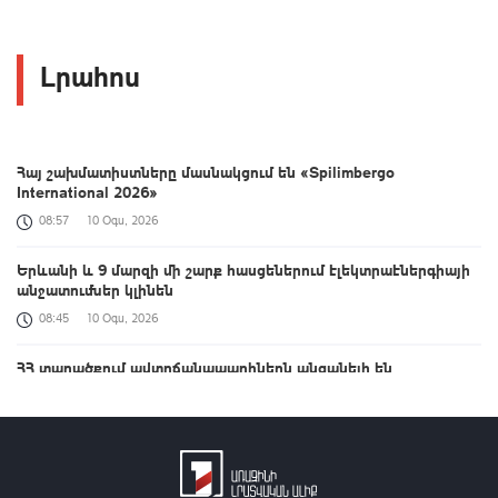
Լրահոս
Հայ շախմատիստները մասնակցում են «Spilimbergo
International 2026»
08:57
10 Օգս, 2026
Երևանի և 9 մարզի մի շարք հասցեներում էլեկտրաէներգիայի
անջատումներ կլինեն
08:45
10 Օգս, 2026
ՀՀ տարածքում ավտոճանապարհներն անցանելի են
08:21
10 Օգս, 2026
Թվայնացվում է հայերենի լեզվական ժառանգությունը |
Հարցազրույց Վիկտորիա Խուրշուդյանի հետ
20:42
09 Օգս, 2026