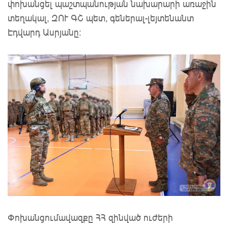
փոխանցել պաշտպանության նախարարի առաջին
տեղակալ, ԶՈՒ ԳՇ պետ, գեներալ-լեյտենանտ
Էդվարդ Ասրյանը։
Փոխանցումավազքը ՀՀ զինված ուժերի