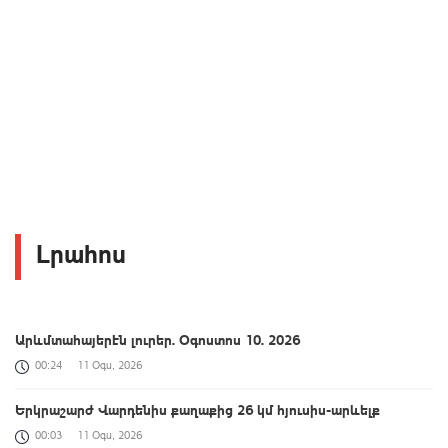
Լրահոս
Արևմտահայերէն լուրեր. Օգոստոս 10. 2026
00:24
11 Օգս, 2026
Երկրաշարժ Վարդենիս քաղաքից 26 կմ հյուսիս-արևելք
00:03
11 Օգս, 2026