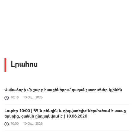
Լրահոս
Վանաձորի մի շարք հասցեներում գազանջատումներ կլինեն
10:18
10 Օգս, 2026
Լուրեր 10:00 | ՀՀ-ն բենզին և դիզվառելիք ներմուծում է տասը
երկրից, ցանկն ընդլայնվում է | 10.08.2026
10:00
10 Օգս, 2026