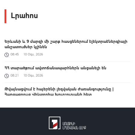
Լրահոս
Երևանի և 9 մարզի մի շարք հասցեներում էլեկտրաէներգիայի
անջատումներ կլինեն
08:45
10 Օգս, 2026
ՀՀ տարածքում ավտոճանապարհներն անցանելի են
08:21
10 Օգս, 2026
Թվայնացվում է հայերենի լեզվական ժառանգությունը |
Հարցազրույց Վիկտորիա Խուրշուդյանի հետ
20:42
09 Օգս, 2026
Արևմտահայերեն լուրեր. շաբաթվա ամփոփում | 09.08.2026
20:03
09 Օգս, 2026