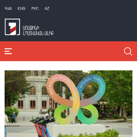
ՀԱՅ
ENG
РУС
AZ