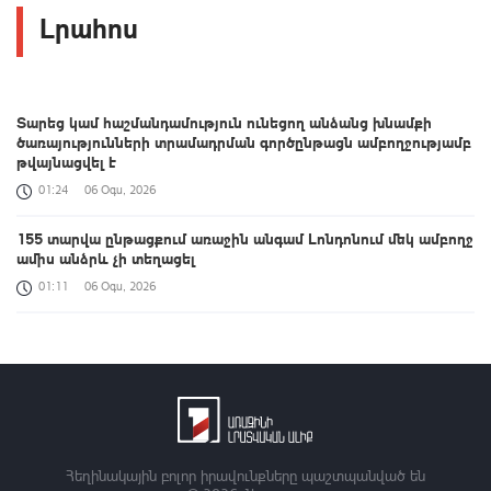
Լրահոս
Տարեց կամ հաշմանդամություն ունեցող անձանց խնամքի
ծառայությունների տրամադրման գործընթացն ամբողջությամբ
թվայնացվել է
01:24
06 Օգս, 2026
155 տարվա ընթացքում առաջին անգամ Լոնդոնում մեկ ամբողջ
ամիս անձրև չի տեղացել
01:11
06 Օգս, 2026
Հայաստանի և ALADI-ի անդամ պետությունների միջև
համագործակցության նոր ձևաչափ է ձևավորվում․ Օլմեդոն
00:38
06 Օգս, 2026
Եվրոպայի մայրաքաղաքները գրանցում են շոգի նոր ռեկորդներ
00:21
06 Օգս, 2026
Հեղինակային բոլոր իրավունքները պաշտպանված են