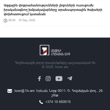
Ազգային փոքրամասնությունների լեզուների ուսուցումն
իրականացնող խմբակավարները տրանսպորտային ծախսերի
փոխհատուցում կստանան
00:49
07 Օգս, 2026
«Զվարթնոց»-ի հին մասնաշենքը Երևանի պատմության և
մշակույթի անշարժ հուշարձանների ցուցակից չի հանվի
00:26
07 Օգս, 2026
Բացահայտելով Հայաստանը․ Մեծ Բրիտանիայի դեսպանի
հերթական կանգառը Վայոց ձորի շքեղ Նորավանք վանական
համալիրն է
Հեղինակային բոլոր իրավունքները պաշտպանված են
© 2026
1lurer.am
00:04
07 Օգս, 2026
Իրանցիները չափազանց դժվար մարդիկ են. Վենս
23:37
06 Օգս, 2026
lurer@1tv.am
։ Երևան, Նորք 0011, Գ․ Հովսեփյան փող., 26
շենք
Հայտնաբերվել է անկանոն երթևեկած օտարերկրյա
համարանիշերով «Նիվա»-ն
+374 10 650015
23:13
06 Օգս, 2026