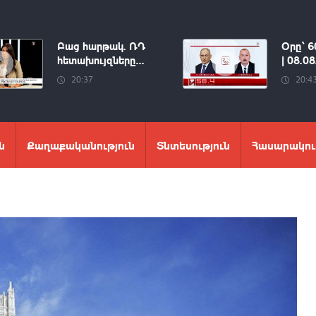
Բաց հարթակ. ՌԴ
Օրը՝ 6
հետախույզները...
| 08.0
20:37
20:4
ն
Քաղաքականություն
Տնտեսություն
Հասարակու