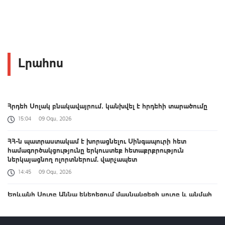
Լրահոս
Հրդեհ Սոլակ բնակավայրում․ կանխվել է հրդեհի տարածումը
15:04
09 Օգս, 2026
ՀՀ-ն պատրաստակամ է խորացնելու Սինգապուրի հետ
համագործակցությունը երկուստեք հետաքրքրություն
ներկայացնող ոլորտներում. վարչապետ
14:45
09 Օգս, 2026
Երևանի Սուրբ Աննա եկեղեցում մասնակցեցի սուրբ և անմահ
պատարագի. վարչապետ
13:56
09 Օգս, 2026