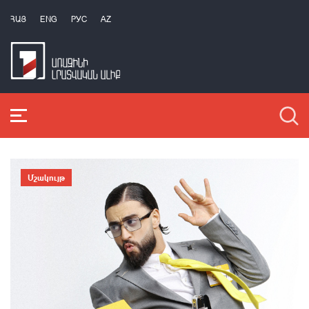
ՀԱՅ
ENG
РУС
AZ
Մշակույթ