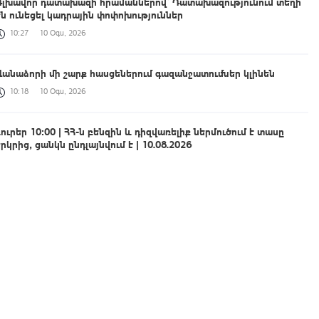
Գլխավոր դատախազի հրամաններով` Դատախազությունում տեղի
են ունեցել կադրային փոփոխություններ
10:27
10 Օգս, 2026
Վանաձորի մի շարք հասցեներում գազանջատումներ կլինեն
10:18
10 Օգս, 2026
Լուրեր 10:00 | ՀՀ-ն բենզին և դիզվառելիք ներմուծում է տասը
րկրից, ցանկն ընդլայնվում է | 10.08.2026
10:00
10 Օգս, 2026
Չորս խաղափուլից հետո հայ շախմատիստները առաջատարների
շարքում են Եվրոպայի մինչև 20 տարեկանների առաջնությունում
09:53
10 Օգս, 2026
Ջրափրկարարները քաղաքացուն անվնաս դուրս են բերել ափ
09:33
10 Օգս, 2026