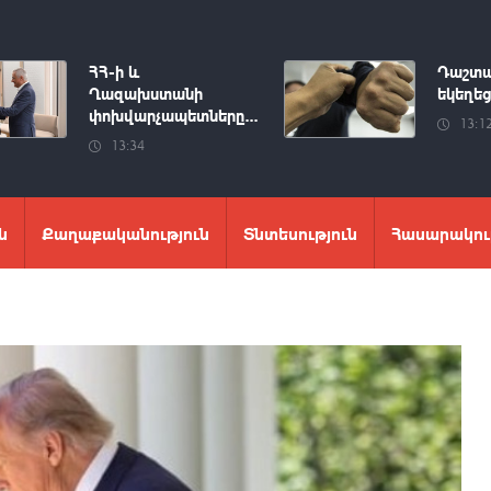
ՀՀ-ի և
Դաշտա
Ղազախստանի
եկեղեց
փոխվարչապետները...
13:1
13:34
ն
Քաղաքականություն
Տնտեսություն
Հասարակու