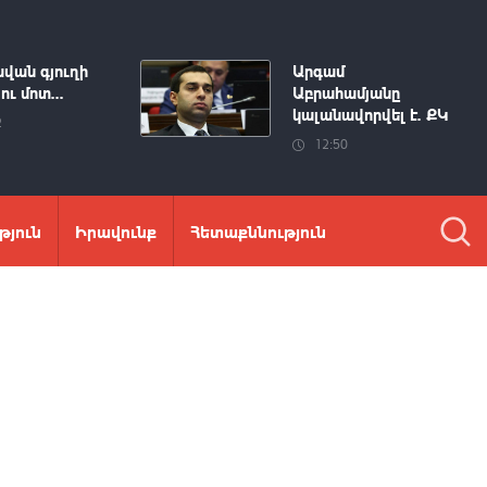
վան գյուղի
Արգամ
ու մոտ...
Աբրահամյանը
կալանավորվել է. ՔԿ
2
12:50
թյուն
Իրավունք
Հետաքննություն