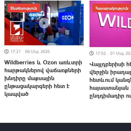
Տնտեսություն
Հասարակություն
17:21
06 Մայ, 2026
17:52
01 Մայ, 20
Wildberries և Ozon առևտրի
Վայլդբերիսի 
հարթակներով վաճառքների
վերջին իրադա
խնդիրը մաքսային
հետևում կանգ
ընթացակարգերի հետ է
հայաստանյան 
կապված
ընդդիմադիր ո