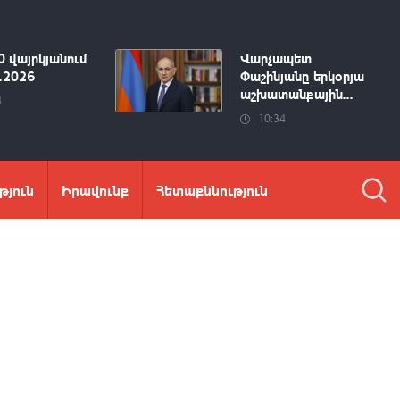
0 վայրկյանում
Վարչապետ
8.2026
Փաշինյանը երկօրյա
աշխատանքային...
4
10:34
թյուն
Իրավունք
Հետաքննություն