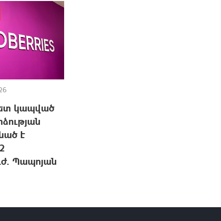
26
հետ կապված
րձության
նած է
2
ւժ. Պապոյան