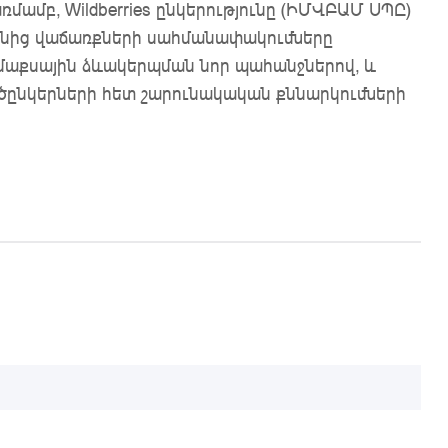
մամբ, Wildberries ընկերությունը (ԻՄՎԲԱՄ ՍՊԸ)
տանից վաճառքների սահմանափակումները
մաքսային ձևակերպման նոր պահանջներով, և
րծընկերների հետ շարունակական քննարկումների