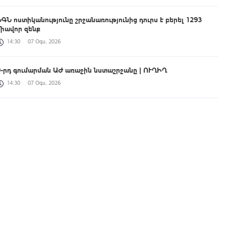
ՆԳՆ ոստիկանությունը շրջանառությունից դուրս է բերել 1293
միավոր զենք
14:30
07 Օգս, 2026
9-րդ գումարման ԱԺ առաջին նստաշրջանը | ՈՒՂԻՂ
14:30
07 Օգս, 2026
Օդի ջերմաստիճանն օգոստոսի 10-11-ի ցերեկային ժամերին
կնվազի 3-5 աստիճանով
14:22
07 Օգս, 2026
Ռուսաստանը և Ուկրաինան շարունակում են փոխադարձ
հարվածները
14:15
07 Օգս, 2026
ՌԴ-ի կողմից 5 միլիարդի զենքի վաճառքն Ադրբեջանին ՀՀ-ի
համար սպառնալի՞ք էր, թե՞ սպառնալիք չէր. Վահագն Ալեքսանյանը՝