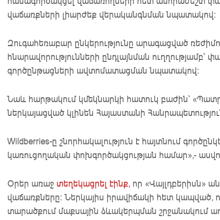
համագործակցել վաճառողների հետ անհրաժեշտ փ
վաճառքների լիարժեք վերականգնման նպատակով։
Զուգահեռաբար ընկերությունը արագացված ռեժիմ
հնարավորությունների ընդլայնման ուղղությամբ՝ 
գործընթացների ավտոմատացման նպատակով։
Նաև հարթակում կմեկնարկի հատուկ բաժին՝ «Պատր
ներկայացված կլինեն Հայաստանի Հանրապետությո
Wildberries-ը շնորհակալություն է հայտնում գործ
կառուցողական փոխգործակցության համար»,- ասվու
Օրեր առաջ
տեղեկացրել էինք,
որ «Վայլդբերիսն» ա
վաճառքները։ Ներկայիս իրավիճակի հետ կապված, 
տարածքում մաքսային ձևակերպման շրջանակում 