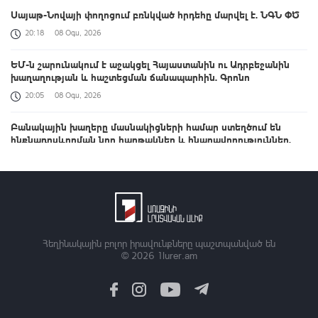
Սայաթ-Նովայի փողոցում բռնկված հրդեհը մարվել է. ՆԳՆ ՓԾ
20:18
08 Օգս, 2026
ԵՄ-ն շարունակում է աջակցել Հայաստանին ու Ադրբեջանին
խաղաղության և հաշտեցման ճանապարհին. Գրոնո
20:05
08 Օգս, 2026
Բանակային խաղերը մասնակիցների համար ստեղծում են
ինքնադրսևորման նոր հարթակներ և հնարավորություններ.
վարչապետը ներկա է եղել խաղերի փակման հանդիսավոր
արարողությանը
19:54
08 Օգս, 2026
Նախագահ Թրամփի առաջնորդության շնորհիվ Հարավային
Կովկասը դարձել է ավելի անվտանգ, բարեկեցիկ և կայուն.
Ուիթքոֆ
Հեղինակային բոլոր իրավունքները պաշտպանված են
© 2026
1lurer.am
19:45
08 Օգս, 2026
Սերբիան կաջակցի Ուկրաինային Եվրամիության
ճանապարհին. Վուչիչ