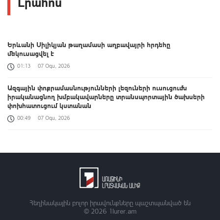
Լրահոս
Երևանի Սիլիկյան թաղամասի աղբավայրի հրդեհը
մեկուսացվել է
01:13
07 Օգս, 2026
Ազգային փոքրամասնությունների լեզուների ուսուցումն
իրականացնող խմբակավարները տրանսպորտային ծախսերի
փոխհատուցում կստանան
00:49
07 Օգս, 2026
«Զվարթնոց»-ի հին մասնաշենքը Երևանի պատմության և
մշակույթի անշարժ հուշարձանների ցուցակից չի հանվի
00:26
07 Օգս, 2026
Բացահայտելով Հայաստանը․ Մեծ Բրիտանիայի դեսպանի
հերթական կանգառը Վայոց ձորի շքեղ Նորավանք վանական
համալիրն է
Հեղինակային բոլոր իրավունքները պաշտպանված են
© 2026
1lurer.am
00:04
07 Օգս, 2026