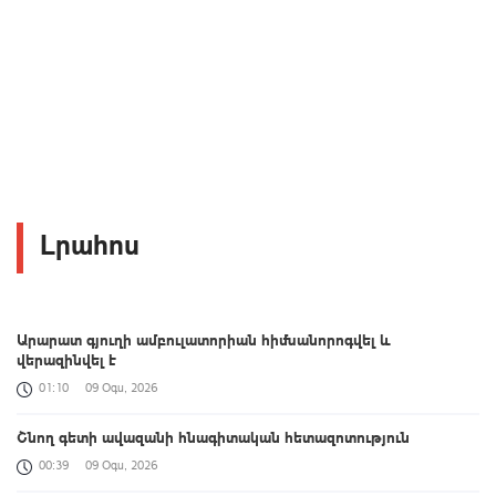
Լրահոս
Արարատ գյուղի ամբուլատորիան հիմնանորոգվել և
վերազինվել է
01:10
09 Օգս, 2026
Շնող գետի ավազանի հնագիտական հետազոտություն
00:39
09 Օգս, 2026