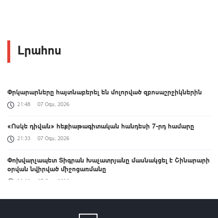
Լրահոս
Փրկարարները հայտնաբերել են մոլորված զբոսաշրջիկներին
21:48
07 Օգս, 2026
«Ոսկե դիվան» հեքիաթագիտական հանդեսի 7-րդ համարը
21:33
07 Օգս, 2026
Փոխվարչապետ Տիգրան Խաչատրյանը մասնակցել է Շինարարի
օրվան նվիրված միջոցառմանը
21:18
07 Օգս, 2026
Լուրեր 21:00 | Փաշինյանը ԵԱՏՄ նիստում ակնարկել է, որ ՀՀ-ն
կառույցին ավելի շատ տվել է, քան ստացել