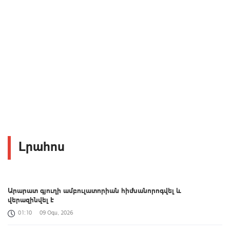
Լրահոս
Արարատ գյուղի ամբուլատորիան հիմնանորոգվել և
վերազինվել է
01:10
09 Օգս, 2026