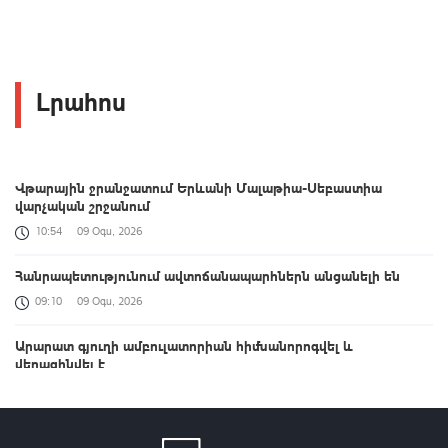
Լրահոս
Վթարային ջրանջատում Երևանի Մալաթիա-Սեբաստիա
վարչական շրջանում
10:54
09 Օգս, 2026
Հանրապետությունում ավտոճանապարհներն անցանելի են
09:10
09 Օգս, 2026
Արարատ գյուղի ամբուլատորիան հիմնանորոգվել և
վերազինվել է
01:10
09 Օգս, 2026
Շնող գետի ավազանի հնագիտական հետազոտություն