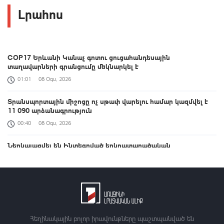
Լրահոս
COP17 Երևանի Կանաչ գոտու ցուցահանդեսային
տաղավարների գրանցումը մեկնարկել է
01:01
08 Օգս, 2026
Տրանսպորտային միջոցը ոչ սթափ վարելու համար կազմվել է
11 090 արձանագրություն
00:40
08 Օգս, 2026
Ներկայացվել են Ինտեգրված երկրատարածական
տեղեկատվության շրջանակի ներդրման ուղղությամբ ՀՀ-ում
իրականացված քայլերը
00:33
08 Օգս, 2026
ԱՄՆ Սենատը Ռուսաստանի դեմ լայնածավալ
պատժամիջոցների օրինագիծ է ընդունել
Հեղինակային բոլոր իրավունքները պաշտպանված են
00:21
08 Օգս, 2026