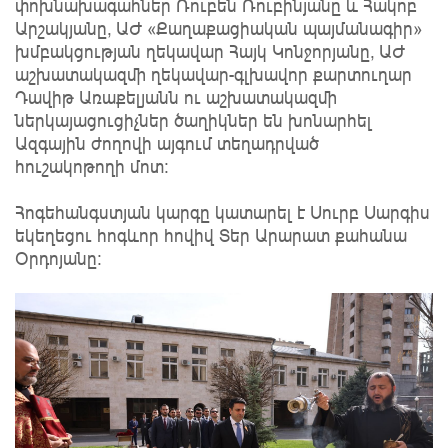
փոխնախագահներ Ռուբեն Ռուբինյանը և Հակոբ
Արշակյանը, ԱԺ «Քաղաքացիական պայմանագիր»
խմբակցության ղեկավար Հայկ Կոնջորյանը, ԱԺ
աշխատակազմի ղեկավար-գլխավոր քարտուղար
Դավիթ Առաքելյանն ու աշխատակազմի
ներկայացուցիչներ ծաղիկներ են խոնարհել
Ազգային ժողովի այգում տեղադրված
հուշակոթողի մոտ:
Հոգեհանգստյան կարգը կատարել է Սուրբ Սարգիս
եկեղեցու հոգևոր հովիվ Տեր Արարատ քահանա
Օրդոյանը: