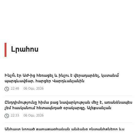
Լրահոս
Ինչո՞ւ էր ԱԺ-ից հեռացել և ինչու է վերադարձել, կստանա՞
պարգևավճար. հարցեր Վարդևանյանին
22:48
06 Օգս, 2026
Ընդդիմությունը հիմա բաց նավարկության մեջ է, առանձնապես
չեմ հասկանում հետապնդած օրակարգը. Ալեքսանյան
22:33
06 Օգս, 2026
Անհայտ կորած քաղաքացիական անձանց ընտանիքները ևս
երեք ամիս կստանան 300 հազար դրամ աջակցություն