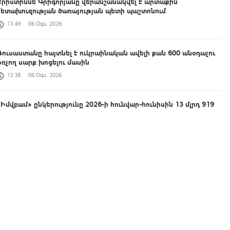
Քրիստիննե Գրիգորյանը վերանշանակվել է արտաքին
հետախուզության ծառայության պետի պաշտոնում
13:49
06 Օգս, 2026
Ռուսաստանը հայտնել է ուկրաինական ավելի քան 600 անօդաչու
թռչող սարք խոցելու մասին
13:38
06 Օգս, 2026
«Իմվբամ» ընկերությունը 2026-ի հունվար-հունիսին 13 մլրդ 919
մլն դրամի հարկ է վճարել
13:16
06 Օգս, 2026
Շալվա Պապուաշվիլին շնորհավորական ուղերձ է հղել Ռուբեն
Ռուբինյանին ԱԺ նախագահի պաշտոնում ընտրվելու
կապակցությամբ
12:59
06 Օգս, 2026
Իսլամաբադը մեծ նշանակություն է տալիս Երևանի, Մոսկվայի և
Բաքվի հետ կապերի ամրապնդմանը. ՌԴ-ում Պակիստանի դեսպան