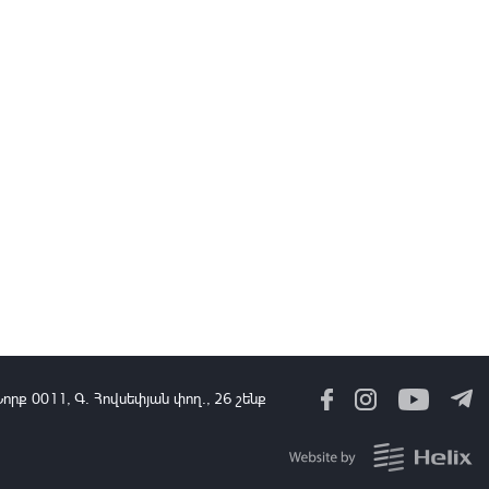
12:58
06 Օգս, 2026
Պայթյուն բենզալցակայանում. ըստ նախնական տվյալների՝ կա
երկու տուժած
12:56
06 Օգս, 2026
Բերդ համայնքին կվերադարձվի 5.9 հա մակերեսով 3 հողամաս
12:48
06 Օգս, 2026
Երևանում ծառեր են կոտրվել և ընկել ավտոմեքենաների վրա
12:47
06 Օգս, 2026
Հայաստանի և ՀԱՊԿ-ի միջև որևէ կոնֆլիկտ գոյություն չունի.
Վասիլև
Նորք 0011, Գ․ Հովսեփյան փող., 26 շենք
12:46
06 Օգս, 2026
Որքա՞ն են «Ուժեղ Հայաստանի»՝ ՀՀ միջազգայնորեն ճանաչված