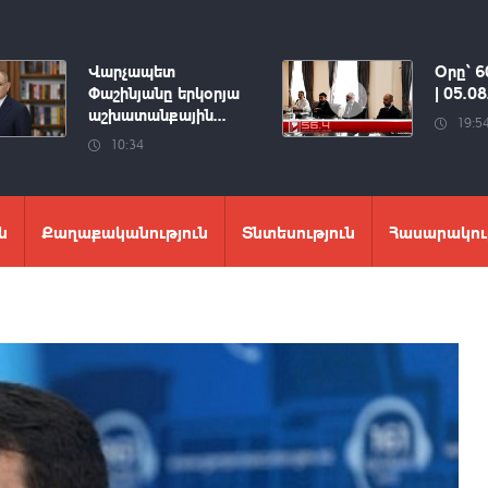
Վարչապետ
Օրը՝ 6
Փաշինյանը երկօրյա
| 05.0
աշխատանքային...
19:5
10:34
ն
Քաղաքականություն
Տնտեսություն
Հասարակու