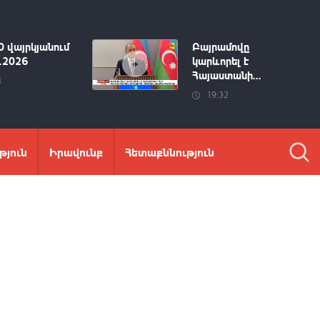
0 վայրկյանում
Բայրամովը
8.2026
կարևորել է
Հայաստանի...
4
19:32
թյուն
Իրավունք
Հետաքննություն