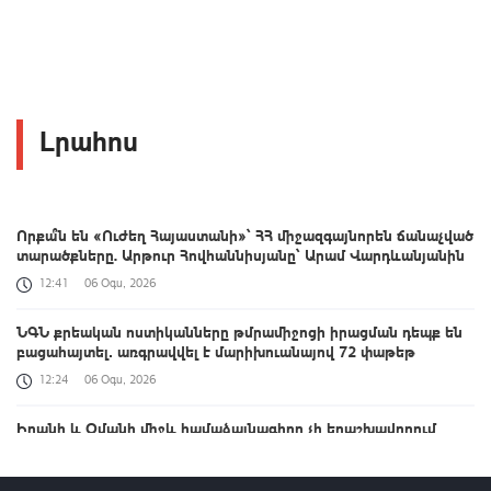
Լրահոս
Որքա՞ն են «Ուժեղ Հայաստանի»՝ ՀՀ միջազգայնորեն ճանաչված
տարածքները. Արթուր Հովհաննիսյանը՝ Արամ Վարդևանյանին
12:41
06 Օգս, 2026
ՆԳՆ քրեական ոստիկանները թմրամիջոցի իրացման դեպք են
բացահայտել․ առգրավվել է մարիխուանայով 72 փաթեթ
12:24
06 Օգս, 2026
Իրանի և Օմանի միջև համաձայնագիրը չի երաշխավորում
Հորմուզի նեղուցով նավարկության անվտանգությունը. Բաղաեի
12:11
06 Օգս, 2026