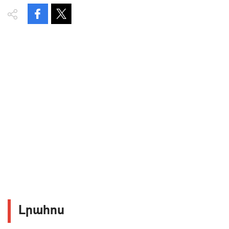
Լրահոս